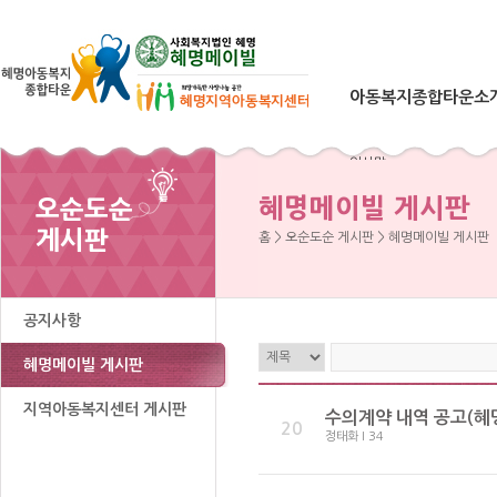
아동복지종합타운소
인사말
아동복지타운이란
혜명메이빌 게시판
오순도순
운영철학 & 연혁
게시판
홈 > 오순도순 게시판 > 혜명메이빌 게시판
시설현황
오시는 길
공지사항
혜명메이빌 게시판
지역아동복지센터 게시판
수의계약 내역 공고(혜명
20
정태화 I 34